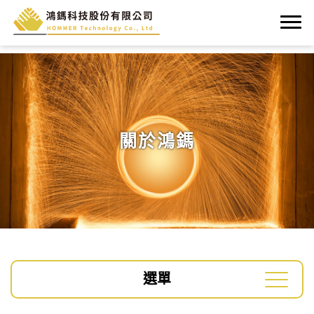
關於鴻鎷
選單