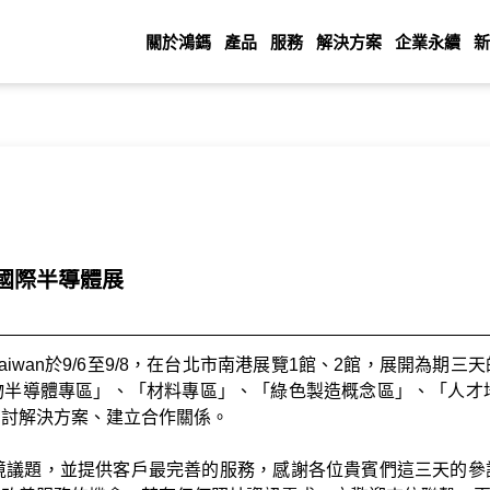
關於鴻鎷
產品
服務
解決方案
企業永續
新
AN 國際半導體展
N Taiwan於9/6至9/8，在台北市南港展覽1館、2館，展開為
物半導體專區」、「材料專區」、「綠色製造概念區」、「人才培
商討解決方案、建立合作關係。
環境議題，並提供客戶最完善的服務，感謝各位貴賓們這三天的參