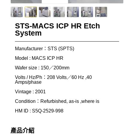
STS-MACS ICP HR Etch
System
Manufacturer：STS (SPTS)
Model : MACS ICP HR
Wafer size : 150／200mm
Volts / Hz/Ph：208 Volts／60 Hz ,40
Amps/phase
Vintage : 2001
Condition：Refurbished, as-is ,where is
HM ID : S5Q-2529-998
產品介紹