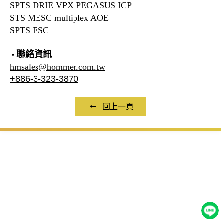
SPTS DRIE VPX PEGASUS ICP
STS MESC multiplex AOE
SPTS ESC
聯絡資訊
•
hmsales@hommer.com.tw
+886-3-323-3870
回上一頁