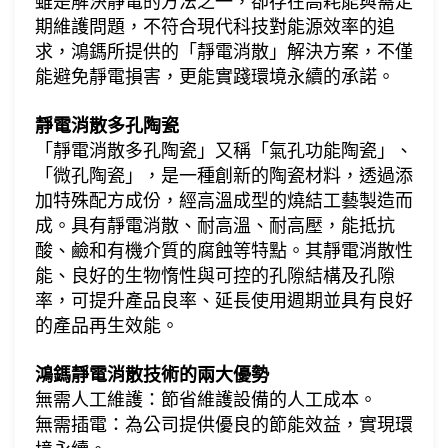
雖是解決靜電的方法之一，卻存在高耗能與需定
期維護問題，不符合現代科技對能源效率的追
求，鴻鎷所提供的「靜電消散」解決方案，不僅
能避免靜電損害，更能實踐環境永續的承諾。
靜電消散多孔陶瓷
「靜電消散多孔陶瓷」又稱「氣孔功能陶瓷」、
「微孔陶瓷」，是一種創新的陶瓷材料，透過添
加特殊配方成份，經高溫成型的燒結工藝製造而
成。具有靜電消散、耐高溫、耐高壓，能抵抗
酸、鹼和有機介質的腐蝕等特點。其靜電消散性
能、良好的生物惰性與可控的孔隙結構及孔隙
率，可提升產品良率、延長使用週期並具有良好
的產品再生效能。
鴻鎷靜電消散技術的兩大優勢
無需人工維護：節省維護設備的人工成本。
無需插電：為公司提供優良的節能效益，實現環