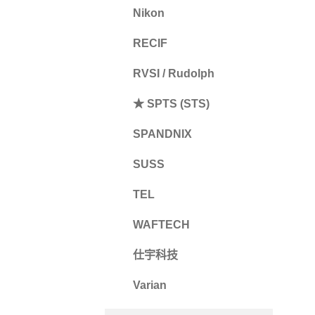
Nikon
RECIF
RVSI / Rudolph
★ SPTS (STS)
SPANDNIX
SUSS
TEL
WAFTECH
仕宇科技
Varian