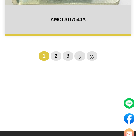
AMCI-SD7540A
1
2
3